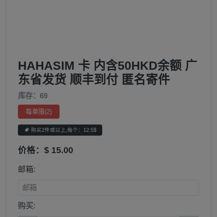
HAHASIM 卡 内含50HKD余额 广
东省发货 顺丰到付 匿名寄件
库存：69
每单限(2)
购买2件或以上,每个：12.5$

价格：$ 15.00
邮箱:
购买: