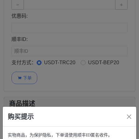
−
+
优惠码:
顺丰ID:
支付方式：
USDT-TRC20
USDT-BEP20
下单

商品描述
购买提示
haha SIM，是和记电讯香港控股（3HK）与香港丰
泽电器（Fortress）合作推出，可循环使用的旅游专用
实物商品，为保护隐私，下单请使用顺丰ID匿名收件。