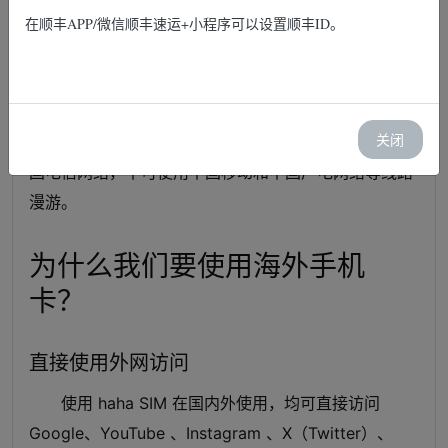
手机卡，可在全球一百多个国家或地区漫游使用。0月
在顺丰APP/微信顺丰速运+小程序可以设置顺丰ID。
租，有效期自第一次启用 SIM 后的365天，若充值话费
20港币后自动延续有效期365天。在香港之外，如中国
大陆，可不实名登记使用（切记不要干坏事……）。
关闭
在中国大陆默认使用中国联通漫游，可手工切换中
国电信网络，不可使用中国移动和中国广电网络等线路
漫游。
为什么我们要使用海外手机
卡？
直接使用外网访问
使用 haha SIM 在国内外使用，均可直接访问
Google、YouTube 、Instagram 、X（Twitter）、